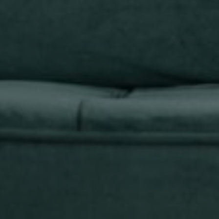
C-Quoi
Blog décoration & rénovation